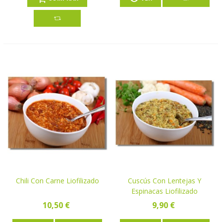
Chili Con Carne Liofilizado
Cuscús Con Lentejas Y
Espinacas Liofilizado
10,50 €
9,90 €