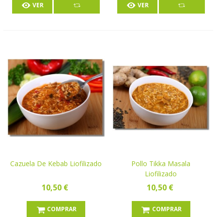
VER
VER
Cazuela De Kebab Liofilizado
Pollo Tikka Masala
Liofilizado
10,50 €
10,50 €
COMPRAR
COMPRAR