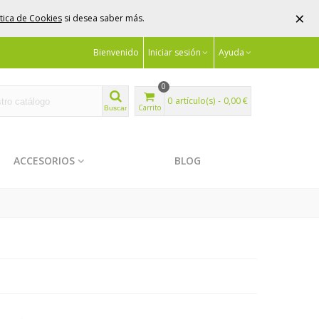
×
ítica de Cookies
si desea saber más.
Bienvenido
Iniciar sesión
Ayuda
0
0
artículo(s)
-
0,00 €
Carrito
Buscar
ACCESORIOS
BLOG