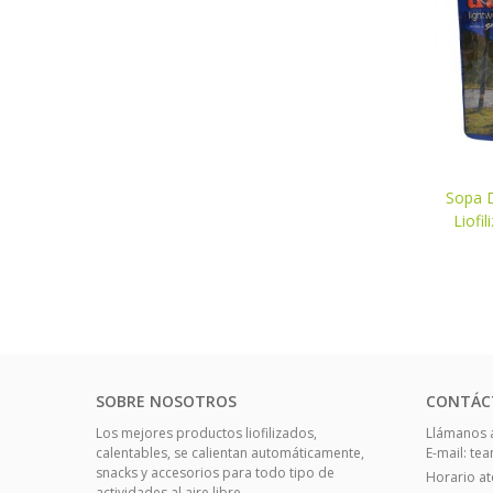
Sopa D
V
Liofi
SOBRE NOSOTROS
CONTÁC
Los mejores productos liofilizados,
Llámanos a
calentables, se calientan automáticamente,
E-mail: t
snacks y accesorios para todo tipo de
Horario ate
actividades al aire libre.