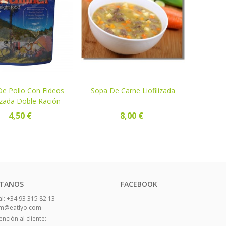
e Pollo Con Fideos
ER
Sopa De Carne Liofilizada
VER
lizada Doble Ración
4,50 €
8,00 €
TANOS
FACEBOOK
l: +34 93 315 82 13
eam@eatlyo.com
nción al cliente: