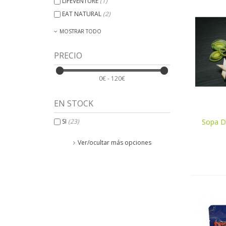
LIFEVENTURE
(1)
EAT NATURAL
(2)
MOSTRAR TODO
PRECIO
0€ - 120€
EN STOCK
Sopa De
V
SI
(23)
Ver/ocultar más opciones