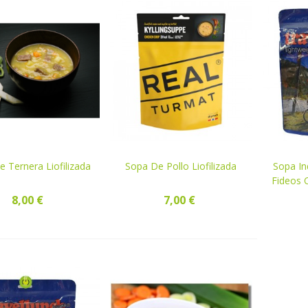
 Ternera Liofilizada
ER
Sopa De Pollo Liofilizada
VER
Sopa In
VE
Fideos C
8,00 €
7,00 €