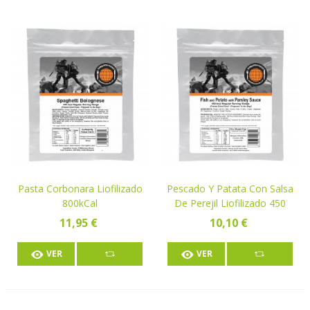
Pasta Corbonara Liofilizado
Pescado Y Patata Con Salsa
800kCal
De Perejil Liofilizado 450
KCal
11,95 €
10,10 €
VER
VER