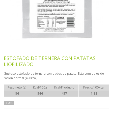
ESTOFADO DE TERNERA CON PATATAS
LIOFILIZADO
Gustoso estofado de ternera con dados de patata. Esta comida es de
ración normal (450kcal)
Peso neto (g)
Kcal/100g
Kcal/Producto
Precio/100Kcal
84
544
457
1.82
EF030