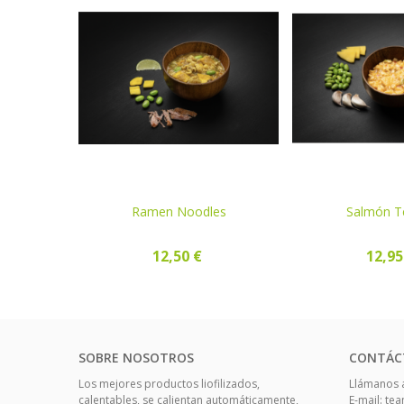
Y Vainilla
COMPRAR
Ramen Noodles
COMPRAR
Salmón Te
12,50 €
12,95
SOBRE NOSOTROS
CONTÁC
Los mejores productos liofilizados,
Llámanos a
calentables, se calientan automáticamente,
E-mail: t