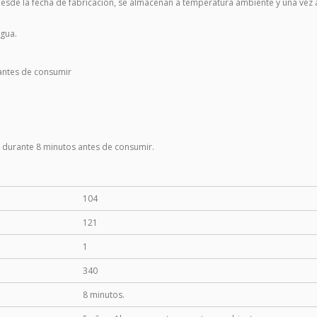
 desde la fecha de fabricación, se almacenan a temperatura ambiente y una vez
agua.
 antes de consumir
ar durante 8 minutos antes de consumir.
104
121
1
340
8 minutos.