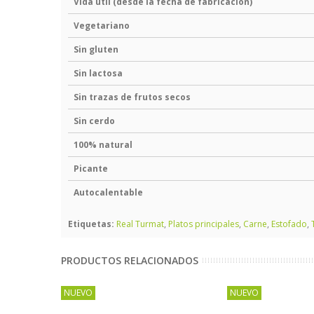
Vida útil (desde la fecha de fabricación)
Vegetariano
Sin gluten
Sin lactosa
Sin trazas de frutos secos
Sin cerdo
100% natural
Picante
Autocalentable
Etiquetas:
Real Turmat
,
Platos principales
,
Carne
,
Estofado
,
PRODUCTOS RELACIONADOS
NUEVO
NUEVO