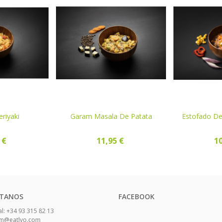
riyaki
Garam Masala De Patata
COMPRAR
Estofado De 
VER
 €
11,95 €
10
TANOS
FACEBOOK
l: +34 93 315 82 13
eam@eatlyo.com