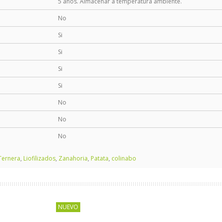
5 años. Almacenar a temperatura ambiente.
No
Si
Si
Si
Si
No
No
No
Ternera
,
Liofilizados
,
Zanahoria
,
Patata
,
colinabo
NUEVO