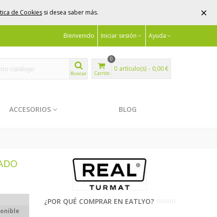
×
ítica de Cookies
si desea saber más.
Bienvenido
Iniciar sesión
Ayuda
0
0
artículo(s)
-
0,00 €
Carrito
Buscar
ACCESORIOS
BLOG
ZADO
¿POR QUÉ COMPRAR EN EATLYO?
onible