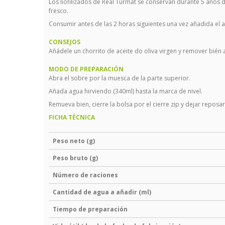
Los liofilizados de Real Turmat se conservan durante 5 años
fresco.
Consumir antes de las 2 horas siguientes una vez añadida el 
CONSEJOS
Añádele un chorrito de aceite do oliva virgen y remover bién
MODO DE PREPARACIÓN
Abra el sobre por la muesca de la parte superior.
Añada agua hirviendo (340ml) hasta la marca de nivel.
Remueva bien, cierre la bolsa por el cierre zip y dejar repos
FICHA TÉCNICA
Peso neto (g)
Peso bruto (g)
Número de raciones
Cantidad de agua a añadir (ml)
Tiempo de preparación