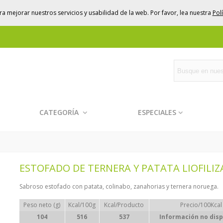
a mejorar nuestros servicios y usabilidad de la web. Por favor, lea nuestra
Pol
CATEGORÍA
ESPECIALES
ESTOFADO DE TERNERA Y PATATA LIOFILI
Sabroso estofado con patata, colinabo, zanahorias y ternera noruega.
Peso neto (g)
Kcal/100g
Kcal/Producto
Precio/100Kcal
104
516
537
Información no disp