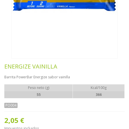
ENERGIZE VAINILLA
Barrita PowerBar Energize sabor vainilla
Peso neto (g)
Kcal/100g
55
366
PO004
2,05 €
Impuestos incluidos